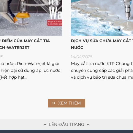
U ĐIỂM CỦA MÁY CẮT TIA
DỊCH VỤ SỮA CHỮA MÁY CẮT 
CH-WATERJET
NƯỚC
25
14/04/2025
ia nước Rich-Waterjet là giải
Máy cắt tia nước KTP Chúng t
 hiện đại sử dụng áp lực nước
chuyên cung cấp các giải phá
(kết hợp hạt...
và dịch vụ bảo trì sữa chưa má
XEM THÊM
LÊN ĐẦU TRANG