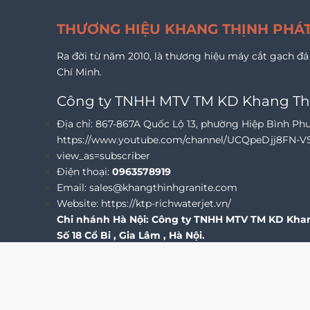
THƯƠNG HIỆU KHANG THỊNH PHÁ
Ra đời từ năm 2010, là thương hiệu máy cắt gạch đá
Chí Minh.
Công ty TNHH MTV TM KD Khang Th
Địa chỉ:
867-867A Quốc Lộ 13, phường Hiệp Bình Ph
https://www.youtube.com/channel/UCQpeDjj8FN
view_as=subscriber
Điện thoại:
0963578919
Email:
sales@khangthinhgranite.com
Website:
https://ktp-richwaterjet.vn/
Chi nhánh Hà Nội: Công ty TNHH MTV TM KD Khan
Số 18 Cổ Bi , Gia Lâm , Hà Nội.
© Bản quyền thuộc về KHANG THỊNH PHÁT - Develop