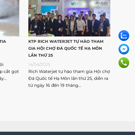
TIA
KTP RICH WATERJET TỰ HÀO THAM
GIA HỘI CHỢ ĐÁ QUỐC TẾ HẠ MÔN
LẦN THỨ 25
ôi
14/04/2025
p cắt gọt
Rich Waterjet tự hào tham gia Hội chợ
y...
Đá Quốc tế Hạ Môn lần thứ 25, diễn ra
từ ngày 16 đến 19 tháng...