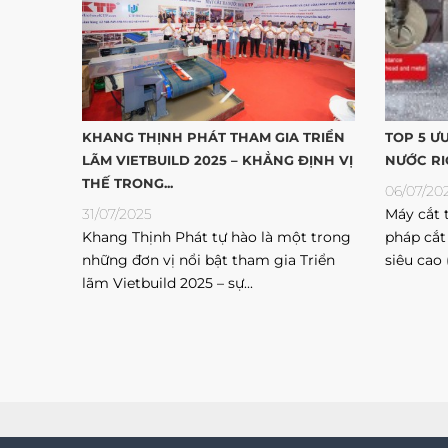
KHANG THỊNH PHÁT THAM GIA TRIỂN
TOP 5 Ư
LÃM VIETBUILD 2025 – KHẲNG ĐỊNH VỊ
NƯỚC RI
THẾ TRONG...
06/07/20
31/07/2025
Máy cắt t
Khang Thịnh Phát tự hào là một trong
pháp cắt
những đơn vị nổi bật tham gia Triển
siêu cao 
lãm Vietbuild 2025 – sự...