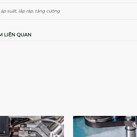
:
áp suất
,
lắp ráp
,
tăng cường
M LIÊN QUAN