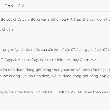
ĐÁNH GIÁ
 Bộ sửa chữa van; Bộ xả van một chiều HP; Thay thế van kiểm t
u chuẩn
ụ
tùng máy cắt tia nước của cắt kính / cắt đá / cắt gạch / cắt đá c
/ T, Paypal, Alibaba Pay, Western Union, Money Gram, v.v.
iện nhỏ được đóng gói bằng thùng carton với tấm xốp hoặc t
ước cường lực, bộ tích điện, v.v. sẽ được đóng gói bằng hộp
ngày nếu còn hàng. Gửi bởi DHL FedEx UPS TNT hoặc theo yêu c