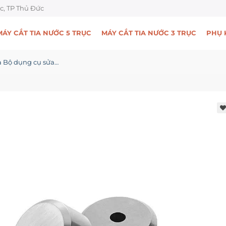
c, TP Thủ Đức
MÁY CẮT TIA NƯỚC 5 TRỤC
MÁY CẮT TIA NƯỚC 3 TRỤC
PHỤ 
Kiểm tra Bộ dụng cụ sửa chữa van HRK038