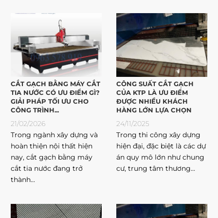
CẮT GẠCH BẰNG MÁY CẮT
CÔNG SUẤT CẮT GẠCH
TIA NƯỚC CÓ ƯU ĐIỂM GÌ?
CỦA KTP LÀ ƯU ĐIỂM
GIẢI PHÁP TỐI ƯU CHO
ĐƯỢC NHIỀU KHÁCH
CÔNG TRÌNH...
HÀNG LỚN LỰA CHỌN
21/02/2026
24/11/2025
Trong ngành xây dựng và
Trong thi công xây dựng
hoàn thiện nội thất hiện
hiện đại, đặc biệt là các dự
nay, cắt gạch bằng máy
án quy mô lớn như chung
cắt tia nước đang trở
cư, trung tâm thương...
thành...