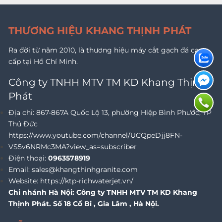
THƯƠNG HIỆU KHANG THỊNH PHÁT
Ra đời từ năm 2010, là thương hiệu máy cắt gạch đá cao
cấp tại Hồ Chí Minh.
Công ty TNHH MTV TM KD Khang Thịnh
Phát
Địa chỉ:
867-867A Quốc Lộ 13, phường Hiệp Bình Phước, TP
Thủ Đức
https://www.youtube.com/channel/UCQpeDjj8FN-
VS5v6NRMc3MA?view_as=subscriber
Điện thoại:
0963578919
Email:
sales@khangthinhgranite.com
Website:
https://ktp-richwaterjet.vn/
Chi nhánh Hà Nội: Công ty TNHH MTV TM KD Khang
Thịnh Phát. Số 18 Cổ Bi , Gia Lâm , Hà Nội.