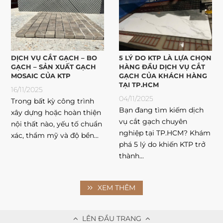
DỊCH VỤ CẮT GẠCH – BO
5 LÝ DO KTP LÀ LỰA CHỌN
GẠCH – SẢN XUẤT GẠCH
HÀNG ĐẦU DỊCH VỤ CẮT
MOSAIC CỦA KTP
GẠCH CỦA KHÁCH HÀNG
TẠI TP.HCM
16/11/2025
04/11/2025
Trong bất kỳ công trình
Bạn đang tìm kiếm dịch
xây dựng hoặc hoàn thiện
vụ cắt gạch chuyên
nội thất nào, yếu tố chuẩn
nghiệp tại TP.HCM? Khám
xác, thẩm mỹ và độ bền...
phá 5 lý do khiến KTP trở
thành...
XEM THÊM
LÊN ĐẦU TRANG