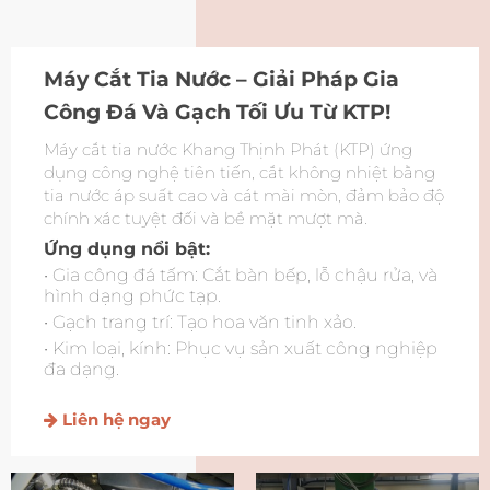
Máy Cắt Tia Nước – Giải Pháp Gia
Công Đá Và Gạch Tối Ưu Từ KTP!
Máy cắt tia nước Khang Thịnh Phát (KTP) ứng
dụng công nghệ tiên tiến, cắt không nhiệt bằng
tia nước áp suất cao và cát mài mòn, đảm bảo độ
chính xác tuyệt đối và bề mặt mượt mà.
Ứng dụng nổi bật:
• Gia công đá tấm: Cắt bàn bếp, lỗ chậu rửa, và
hình dạng phức tạp.
• Gạch trang trí: Tạo hoa văn tinh xảo.
• Kim loại, kính: Phục vụ sản xuất công nghiệp
đa dạng.
Liên hệ ngay