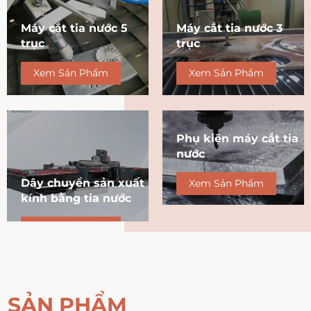
Máy cắt tia nước 5
Máy cắt tia nước 3
trục
trục
Xem Sản Phẩm
Xem Sản Phẩm
Phụ kiện máy cắt tia
nước
Dây chuyền sản xuất
Xem Sản Phẩm
kính bằng tia nước
Xem Sản Phẩm
SẢN PHẨM