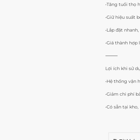
•Tăng tuổi thọ 
•Giữ hiệu suất 
•Lắp đặt nhanh,
•Giá thành hợp 
⸻
Lợi ích khi sử 
•Hệ thống vận h
•Giảm chi phí bả
•Có sẵn tại kho,