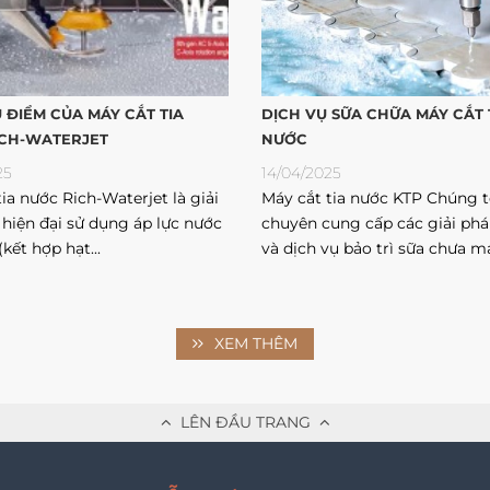
U ĐIỂM CỦA MÁY CẮT TIA
DỊCH VỤ SỮA CHỮA MÁY CẮT 
CH-WATERJET
NƯỚC
25
14/04/2025
ia nước Rich-Waterjet là giải
Máy cắt tia nước KTP Chúng t
 hiện đại sử dụng áp lực nước
chuyên cung cấp các giải phá
(kết hợp hạt...
và dịch vụ bảo trì sữa chưa má
XEM THÊM
LÊN ĐẦU TRANG