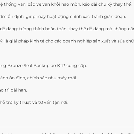
hệ thống van: bảo vệ van khỏi hao mòn, kéo dài chu kỳ thay thế.
bơm ổn định: giúp máy hoạt động chính xác, tránh gián đoạn.
 dễ dàng: tương thích hoàn toàn, thay thế dễ dàng mà không cần
lý: là giải pháp kinh tế cho các doanh nghiệp sản xuất và sửa ch
dụng Bronze Seal Backup do KTP cung cấp:
ành ổn định, chính xác như máy mới.
o trì dài hạn.
 hỗ trợ kỹ thuật và tư vấn tận nơi.