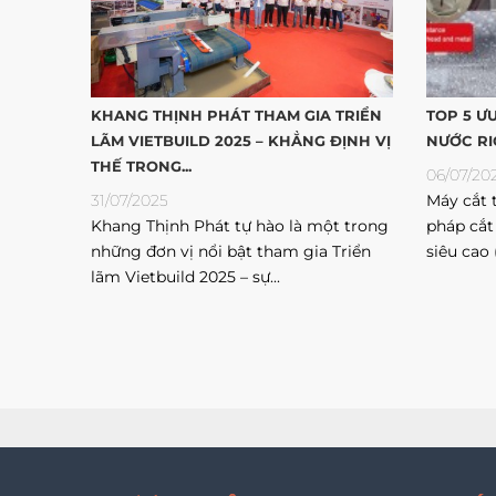
KHANG THỊNH PHÁT THAM GIA TRIỂN
TOP 5 Ư
LÃM VIETBUILD 2025 – KHẲNG ĐỊNH VỊ
NƯỚC RI
THẾ TRONG...
06/07/20
31/07/2025
Máy cắt t
Khang Thịnh Phát tự hào là một trong
pháp cắt
những đơn vị nổi bật tham gia Triển
siêu cao 
lãm Vietbuild 2025 – sự...