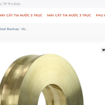
c, TP Thủ Đức
MÁY CẮT TIA NƯỚC 5 TRỤC
MÁY CẮT TIA NƯỚC 3 TRỤC
PHỤ 
Bronze Seal Backup - Vòng đồng dẫn hướng Guide Ring - KRC0102011