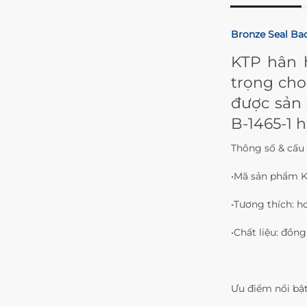
Bronze Seal Ba
KTP hân h
trọng cho
được sản 
B-1465-1 
Thông số & cấu 
•Mã sản phẩm KT
•Tương thích: h
•Chất liệu: đồn
Ưu điểm nổi bật