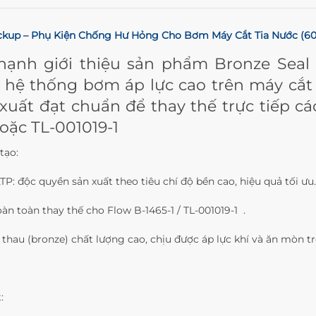
ckup – Phụ Kiện Chống Hư Hỏng Cho Bơm Máy Cắt Tia Nước (6
ạnh giới thiệu sản phẩm Bronze Seal 
 hệ thống bơm áp lực cao trên máy cắt 
xuất đạt chuẩn để thay thế trực tiếp cá
hoặc TL-001019-1
tạo:
P: độc quyền sản xuất theo tiêu chí độ bền cao, hiệu quả tối ưu.
oàn toàn thay thế cho Flow B‐1465‐1 / TL‐001019‐1 .
g thau (bronze) chất lượng cao, chịu được áp lực khí và ăn mòn
: