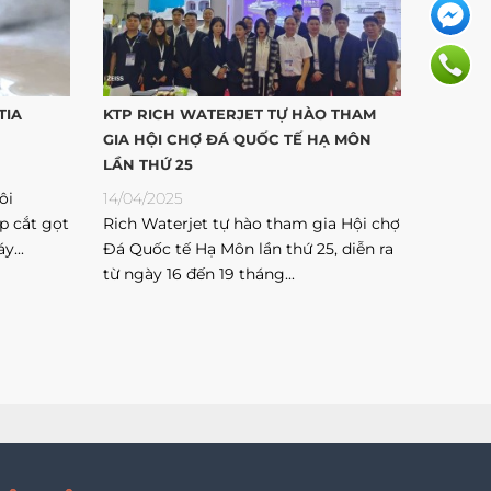
TIA
KTP RICH WATERJET TỰ HÀO THAM
GIA HỘI CHỢ ĐÁ QUỐC TẾ HẠ MÔN
LẦN THỨ 25
ôi
14/04/2025
p cắt gọt
Rich Waterjet tự hào tham gia Hội chợ
y...
Đá Quốc tế Hạ Môn lần thứ 25, diễn ra
từ ngày 16 đến 19 tháng...