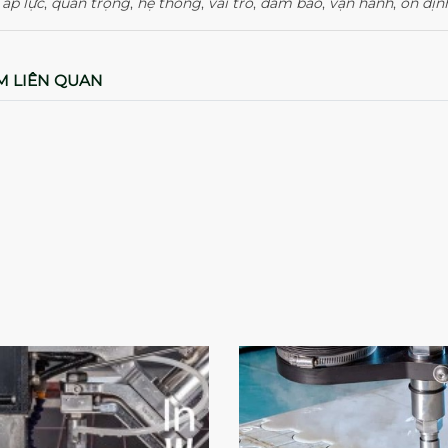
:
áp lực
,
quan trọng
,
hệ thống
,
vai trò
,
đảm bảo
,
vận hành
,
ổn địn
M LIÊN QUAN