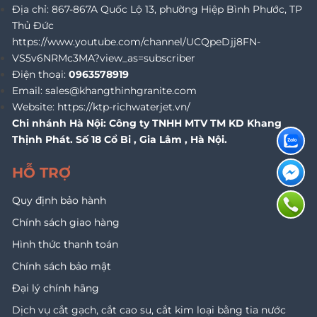
Địa chỉ:
867-867A Quốc Lộ 13, phường Hiệp Bình Phước, TP
Thủ Đức
https://www.youtube.com/channel/UCQpeDjj8FN-
VS5v6NRMc3MA?view_as=subscriber
Điện thoại:
0963578919
Email:
sales@khangthinhgranite.com
Website:
https://ktp-richwaterjet.vn/
Chi nhánh Hà Nội: Công ty TNHH MTV TM KD Khang
Thịnh Phát. Số 18 Cổ Bi , Gia Lâm , Hà Nội.
HỖ TRỢ
Quy định bảo hành
Chính sách giao hàng
Hình thức thanh toán
Chính sách bảo mật
Đại lý chính hãng
Dịch vụ cắt gạch, cắt cao su, cắt kim loại bằng tia nước